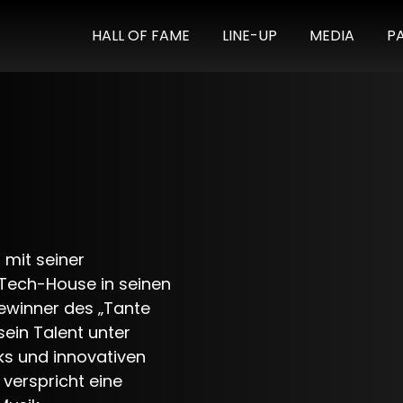
HALL OF FAME
LINE-UP
MEDIA
P
mit seiner
 Tech-House in seinen
Gewinner des „Tante
ein Talent unter
ks und innovativen
verspricht eine