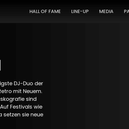
HALL OF FAME
LINE-UP
MEDIA
P
l
ligste DJ-Duo der
Retro mit Neuem.
iskografie sind
Auf Festivals wie
 setzen sie neue